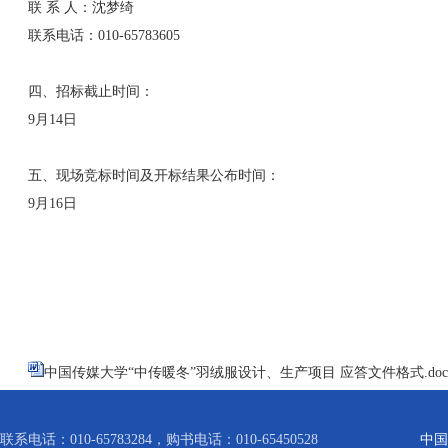
联 系 人：沈梦绮
联系电话：010-65783605
四、招标截止时间：
9月14日
五、现场竞标时间及开标结果公布时间：
9月16日
中国传媒大学“中传暖冬”羽绒服设计、生产项目 应答文件格式.doc
联系电话：010-65783284，购书电话：010-65450528
中国