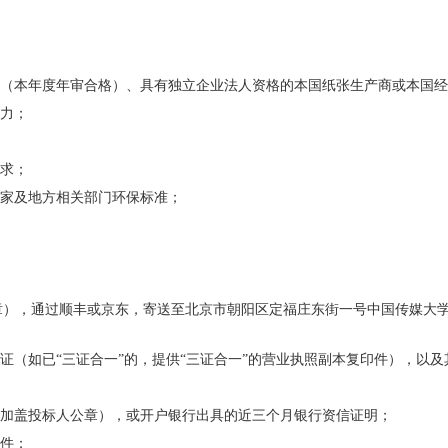
册（本年度年审合格）、具有独立企业法人资格的本国纸张生产商或本国
能力；
要求；
国家及地方相关部门环保标准；
，通过顺丰或京东，寄送至北京市朝阳区定福庄东街一号中国传媒大学出版社
。
记证（如已“三证合一”的，提供“三证合一”的营业执照副本复印件），以
件（加盖投标人公章），或开户银行出具的近三个月银行资信证明；
文件；