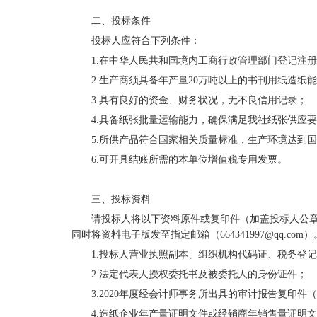
二、投标条件
投标人应符合下列条件：
1.在中华人民共和国境内工商行政管理部门登记注
2.生产商须具备年产量20万吨以上的书刊用纸造纸
3.具有良好的资金、财务状况，无不良信用记录；
4.具备纸张批量运输能力，确保满足我社纸张供应
5.所供产品符合国家相关质量标准，生产环境达到
6.可开具结账所需的本单位增值税专用发票。
三、投标资料
请投标人将以下资料原件或复印件（加盖投标人公章）
同时将资料电子版发至指定邮箱（664341997@qq.com）
1.投标人营业执照副本、组织机构代码证、税务登
2.法定代表人授权委托书及被委托人的身份证件；
3.2020年度经会计师事务所出具的审计报告复印
4.造纸企业年产量证明文件或经销商年销售量证明