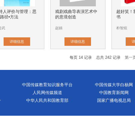
持人评价与管理：思
戏剧戏曲导表演艺术中
超好笑！
•路径•方法
的意境创造
书
贵武
赵娟
朴智炫
详细信息
详细信息
每页
14
记录
总共
242
记录
第一
中国传媒教育知识服务平台
中国传媒大学白杨网
人民网传媒频道
中国教育新闻网
号
中华人民共和国教育部
国家广播电视总局