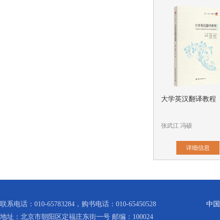
大学英汉翻译教程
张武江 冯硕
详细信息
联系电话：010-65783284，购书电话：010-65450528
中国
地址：北京市朝阳区定福庄东街一号
邮编：100024